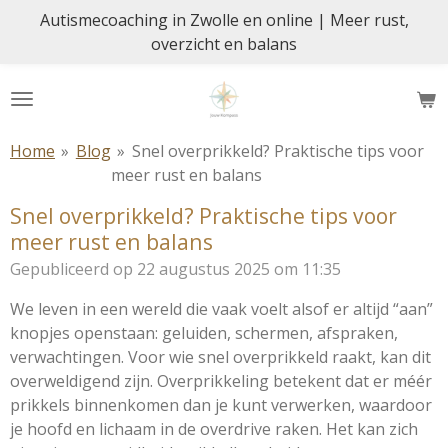
Autismecoaching in Zwolle en online | Meer rust,
Ga
overzicht en balans
direct
naar
de
hoofdinhoud
Home
»
Blog
»
Snel overprikkeld? Praktische tips voor
meer rust en balans
Snel overprikkeld? Praktische tips voor
meer rust en balans
Gepubliceerd op 22 augustus 2025 om 11:35
We leven in een wereld die vaak voelt alsof er altijd “aan”
knopjes openstaan: geluiden, schermen, afspraken,
verwachtingen. Voor wie snel overprikkeld raakt, kan dit
overweldigend zijn. Overprikkeling betekent dat er méér
prikkels binnenkomen dan je kunt verwerken, waardoor
je hoofd en lichaam in de overdrive raken. Het kan zich