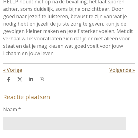
HELLP houdt niet op na de bevalling; het laat sporen
achter, soms duidelijk, soms bijna onzichtbaar. Door
goed naar jezelf te luisteren, bewust te zijn van wat je
nodig hebt en jezelf de juiste zorg te geven, kun je de
gevolgen kleiner maken en jezelf sterker voelen. Met dit
verhaal wil ik vooral laten zien dat je er niet alleen voor
staat en dat je mag kiezen wat goed voelt voor jouw
lichaam en jouw leven.
«
Vorige
Volgende
»
D
D
S
D
e
e
h
e
l
e
a
l
Reactie plaatsen
e
l
r
e
n
e
n
Naam *