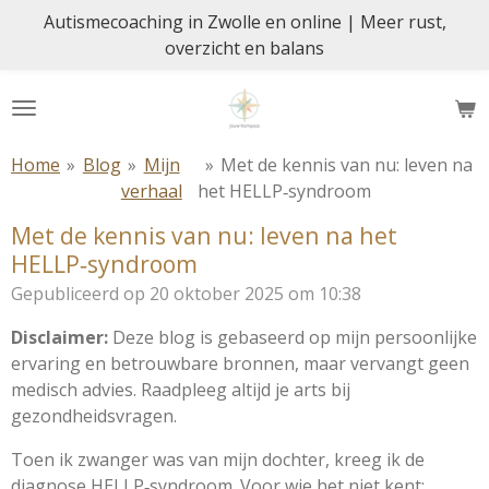
Autismecoaching in Zwolle en online | Meer rust,
Ga
overzicht en balans
direct
naar
de
hoofdinhoud
Home
»
Blog
»
Mijn
»
Met de kennis van nu: leven na
verhaal
het HELLP‑syndroom
Met de kennis van nu: leven na het
HELLP‑syndroom
Gepubliceerd op 20 oktober 2025 om 10:38
Disclaimer:
Deze blog is gebaseerd op mijn persoonlijke
ervaring en betrouwbare bronnen, maar vervangt geen
medisch advies. Raadpleeg altijd je arts bij
gezondheidsvragen.
Toen ik zwanger was van mijn dochter, kreeg ik de
diagnose HELLP‑syndroom. Voor wie het niet kent: